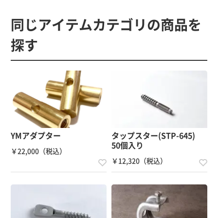
規格
同じアイテムカテゴリの商品を
ネジ径M8 × 長さ51.5mm
探す
重量
135g
使用荷重
YMアダプター
タップスター(STP-645)
縦方向：100kg
50個入り
￥22,000（税込）
横方向：20kg
￥12,320（税込）
備考
縦方向に荷重がかかる用途で使用してください。