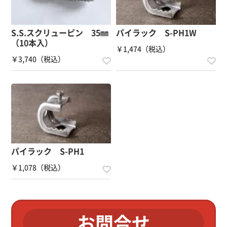
横方向（引き抜き方向）に荷重をかけた場合、AKクラン
プが外れやすくなりますので、使用荷重範囲以上の荷重を
S.S.スクリューピン 35㎜
パイラック S-PH1W
横方向にかけないでください。
（10本入）
￥1,474（税込）
￥3,740（税込）
パイラック S-PH1
￥1,078（税込）
お問合せ