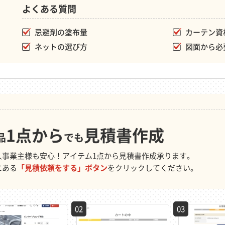
よくある質問
忌避剤の塗布量
カーテン資
ネットの選び方
図面から必
1点から
見積書作成
品
でも
人事業主様も安心！アイテム1点から見積書作成承ります。
にある
「見積依頼をする」ボタン
をクリックしてください。
02
03