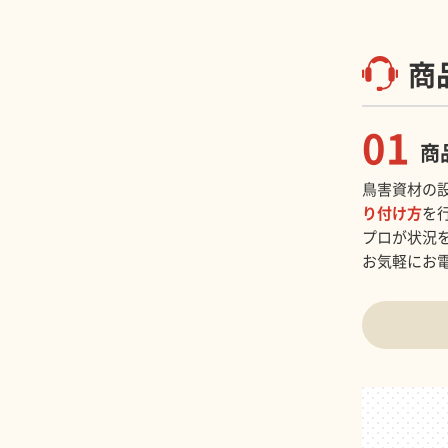
商
01
商
鳥害資材の
り付け方
を
プロが状況
お気軽にお電