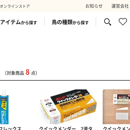
お知らせ
運営会社
オンラインストア
アイテム
鳥の種類
から探す
から探す
イク
ス
防鳥ワイヤー
コウモリ
太陽光パネ
スズ
8
（対象商品
点）
剤
トラップ
電気シ
フレックス
クイックメンダー 2液タ
クイックメン