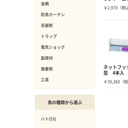
金網
￥2,970（税
防鳥カーテン
接着剤
工
忌避剤
トラップ
電気ショック
副資材
ネットフッ
接着剤
型 4本入
工具
￥30,360（
鳥の種類から選ぶ
ハト(53)