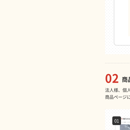
02
商
法人様、個
商品ページ
01