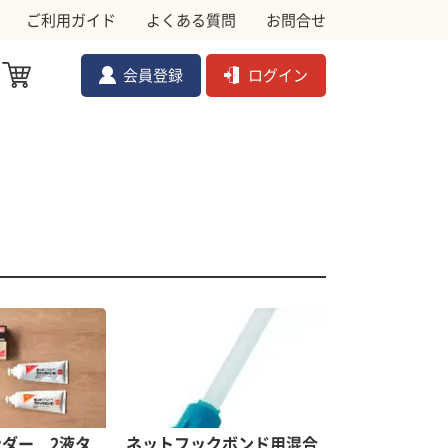
ご利用ガイド
よくある質問
お問合せ
会員登録
ログイン
ル対策資材
メ
ムクドリ
金網
ョック
副資材
ダー 2液タ
ネットフックボンド用混合