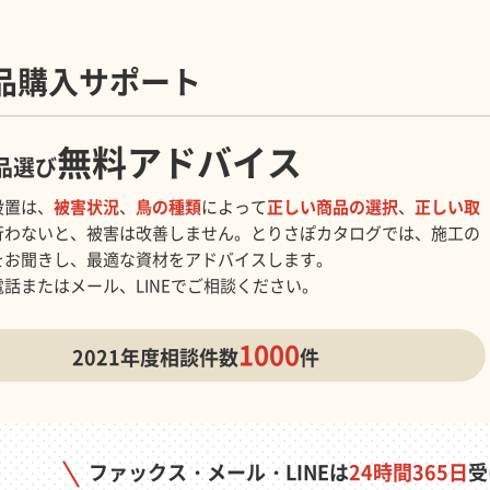
品購入サポート
無料アドバイス
品選び
設置は、
被害状況
、
鳥の種類
によって
正しい商品の選択
、
正しい取
行わないと、被害は改善しません。とりさぽカタログでは、施工の
をお聞きし、最適な資材をアドバイスします。
話またはメール、LINEでご相談ください。
1000
2021年度
相談件数
件
ファックス・メール・LINEは
24時間365日
受