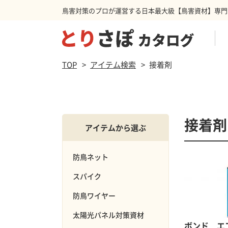
鳥害対策のプロが運営する日本最大級【鳥害資材】専門
商品を検索する
TOP
アイテム検索
接着剤
防鳥ネット
ハト
スパ
カラ
接着剤
アイテムから選ぶ
防鳥ネット
スパイク
防鳥カーテン
その他害獣
忌避
防鳥ワイヤー
太陽光パネル対策資材
ボンド エ