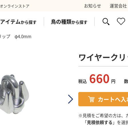
お知らせ
運営会社
オンラインストア
アイテム
鳥の種類
から探す
から探す
ップ φ4.0mm
ワイヤークリッ
イク
ス
防鳥ワイヤー
コウモリ
太陽光パネ
スズ
660
税込
円
剤
トラップ
電気シ
※見積をご希望の方は、
「
見積依頼する
」を選