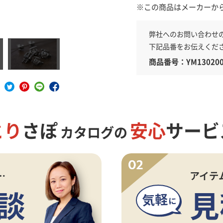
※この商品はメーカーか
弊社へのお問い合わせ
具
下記品番をお伝えくだ
商品番号：YM130200
とり
さぽ
安心
サービ
カタログの