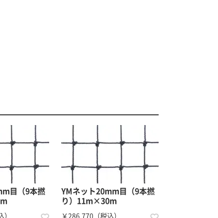
mm目（9本撚
YMネット20mm目（9本撚
0m
り）11m×30m
税込）
￥286,770（税込）