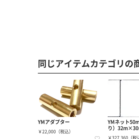
同じアイテムカテゴリの
YMアダプター
YMネット50
り）32m×3
￥22,000（税込）
￥327,360（