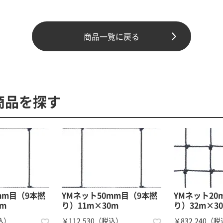
商品一覧に戻る
商品を探す
mm目（9本撚
YMネット50mm目（9本撚
YMネット20
0m
り）11m×30m
り）32m×3
税込）
￥112,530（税込）
￥832,240（