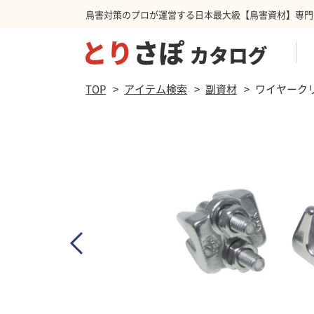
鳥害対策のプロが運営する日本最大級【鳥害資材】専門
商品を検索する
TOP
アイテム検索
副資材
ワイヤークリ
防鳥ネット
ハト
スパ
カラ
防鳥カーテン
その他害獣
忌避