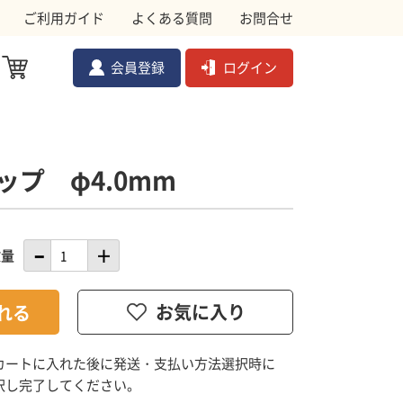
ご利用ガイド
よくある質問
お問合せ
会員登録
ログイン
プ φ4.0mm
ル対策資材
メ
ムクドリ
金網
数量
ョック
副資材
カートに入れた後に発送・支払い方法選択時に
択し完了してください。