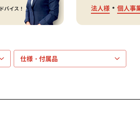
仕様・
付属品