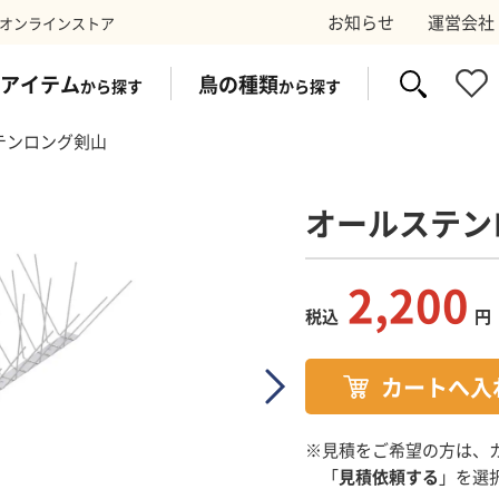
お知らせ
運営会社
オンラインストア
アイテム
鳥の種類
から探す
から探す
テンロング剣山
オールステン
イク
ス
防鳥ワイヤー
コウモリ
太陽光パネ
スズ
2,200
税込
円
剤
トラップ
電気シ
※見積をご希望の方は、
「
見積依頼する
」を選