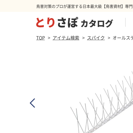
鳥害対策のプロが運営する日本最大級【鳥害資材】専門
商品を検索する
TOP
アイテム検索
スパイク
オールス
防鳥ネット
ハト
スパ
カラ
防鳥カーテン
その他害獣
忌避