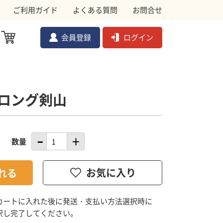
ご利用ガイド
よくある質問
お問合せ
会員登録
ログイン
ロング剣山
ル対策資材
メ
ムクドリ
金網
数量
ョック
副資材
カートに入れた後に発送・支払い方法選択時に
択し完了してください。