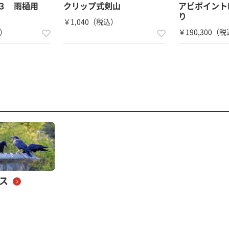
プ３ 雨樋用
クリップ式剣山
アビポイントP
り
￥1,040（税込）
込）
￥190,300（
ス