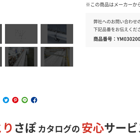
※この商品はメーカーか
弊社へのお問い合わせ
具
下記品番をお伝えくだ
商品番号：YM030200
とり
さぽ
安心
サービ
カタログの