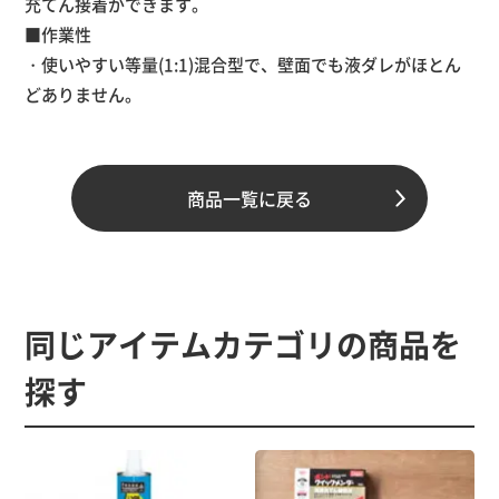
充てん接着ができます。
■作業性
・使いやすい等量(1:1)混合型で、壁面でも液ダレがほとん
どありません。
主成分
商品一覧に戻る
エポキシ樹脂
規格
主剤500kg/硬化剤500g(混合用ヘラ、プラ板付属)
同じアイテムカテゴリの商品を
探す
色調
グレー