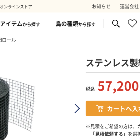
お知らせ
運営会社
オンラインストア
アイテム
鳥の種類
から探す
から探す
網ロール
ステンレス製
イク
ス
防鳥ワイヤー
コウモリ
太陽光パネ
スズ
57,200
税込
剤
トラップ
電気シ
※見積をご希望の方は、
「
見積依頼する
」を選