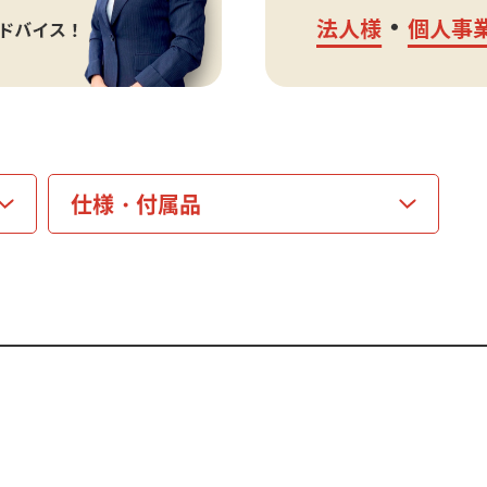
仕様・
付属品