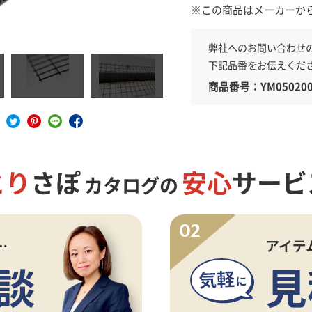
※この商品はメーカーか
弊社へのお問い合わせ
具
下記品番をお伝えくだ
商品番号：YM050200
とり
さぽ
安心
サービ
カタログの