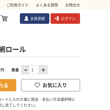
ご利用ガイド
よくある質問
お問合せ
会員登録
ログイン
網ロール
ル対策資材
メ
ムクドリ
金網
円
数量
ョック
副資材
カートに入れた後に発送・支払い方法選択時に
択し完了してください。