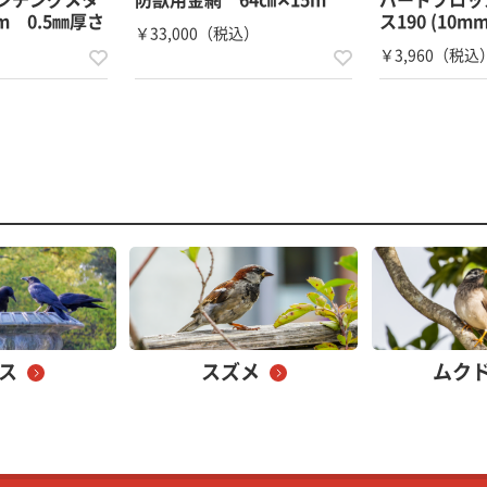
m 0.5㎜厚さ
ス190 (10m
￥33,000（税込）
）
￥3,960（税込
ス
スズメ
ムク