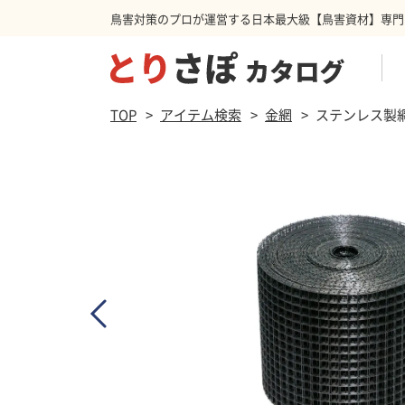
鳥害対策のプロが運営する日本最大級【鳥害資材】専門
商品を検索する
TOP
アイテム検索
金網
ステンレス製
防鳥ネット
ハト
スパ
カラ
防鳥カーテン
その他害獣
忌避