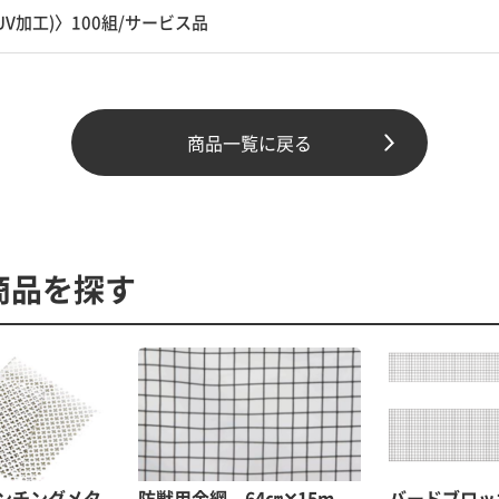
V加工)〉100組/サービス品
商品一覧に戻る
商品を探す
ンチングメタ
防獣用金網 64㎝✕15m
バードブロッ