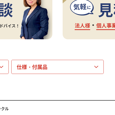
仕様・
付属品
ックル