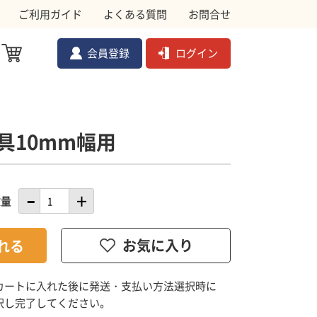
ご利用ガイド
よくある質問
お問合せ
会員登録
ログイン
具10mm幅用
ル対策資材
メ
ムクドリ
金網
数量
ョック
副資材
カートに入れた後に発送・支払い方法選択時に
択し完了してください。