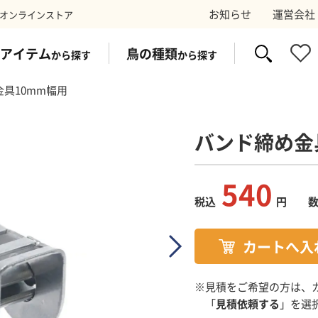
お知らせ
運営会社
オンラインストア
アイテム
鳥の種類
から探す
から探す
具10mm幅用
バンド締め金
イク
ス
防鳥ワイヤー
コウモリ
太陽光パネ
スズ
540
税込
円
剤
トラップ
電気シ
※見積をご希望の方は、
「
見積依頼する
」を選