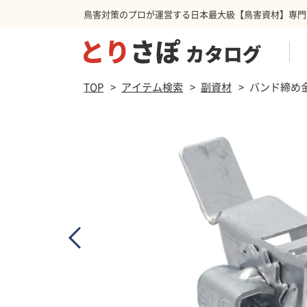
鳥害対策のプロが運営する日本最大級【鳥害資材】専門
商品を検索する
TOP
アイテム検索
副資材
バンド締め金
防鳥ネット
ハト
スパ
カラ
防鳥カーテン
その他害獣
忌避