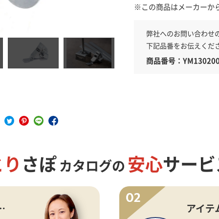
※この商品はメーカーか
弊社へのお問い合わせ
具
下記品番をお伝えくだ
商品番号：YM130200
とり
さぽ
安心
サービ
カタログの