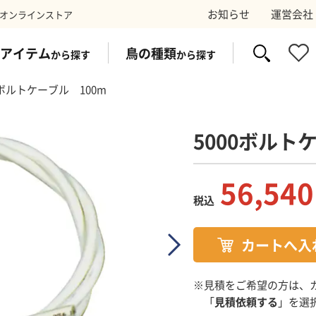
お知らせ
運営会社
オンラインストア
アイテム
鳥の種類
から探す
から探す
0ボルトケーブル 100m
5000ボルト
イク
ス
防鳥ワイヤー
コウモリ
太陽光パネ
スズ
56,540
税込
剤
トラップ
電気シ
※見積をご希望の方は、
「
見積依頼する
」を選