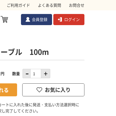
ご利用ガイド
よくある質問
お問合せ
会員登録
ログイン
ケーブル 100m
ル対策資材
メ
ムクドリ
金網
円
数量
ョック
副資材
カートに入れた後に発送・支払い方法選択時に
択し完了してください。