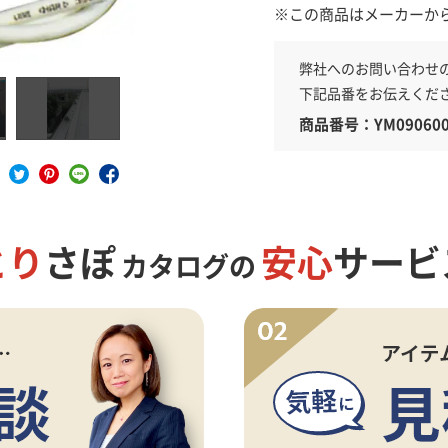
※この商品はメーカーか
弊社へのお問い合わせ
具
下記品番をお伝えくだ
商品番号：YM090600
とり
さぽ
安心
サービ
カタログの