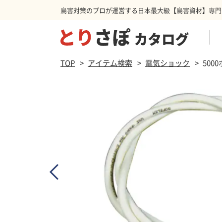
鳥害対策のプロが運営する日本最大級【鳥害資材】専門
商品を検索する
TOP
アイテム検索
電気ショック
500
防鳥ネット
ハト
スパ
カラ
防鳥カーテン
その他害獣
忌避