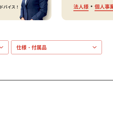
仕様・
付属品