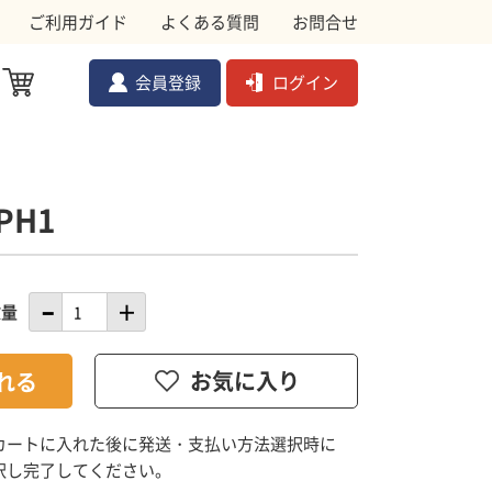
ご利用ガイド
よくある質問
お問合せ
会員登録
ログイン
PH1
ル対策資材
メ
ムクドリ
金網
数量
ョック
副資材
カートに入れた後に発送・支払い方法選択時に
択し完了してください。