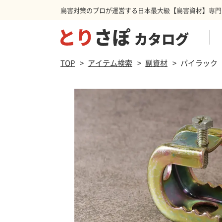
鳥害対策のプロが運営する日本最大級【鳥害資材】専門
商品を検索する
TOP
アイテム検索
副資材
パイラック 
防鳥ネット
ハト
スパ
カラ
防鳥カーテン
その他害獣
忌避