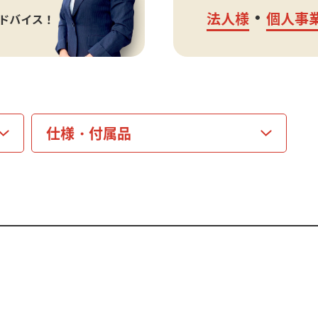
仕様・
付属品