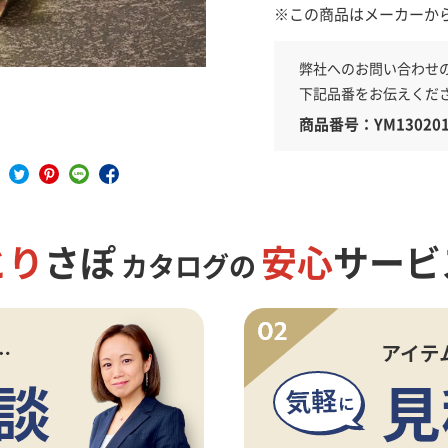
※この商品はメーカーか
弊社へのお問い合わせ
具
下記品番をお伝えくだ
商品番号：YM130201
とり
さぽ
安心
サービ
カタログの