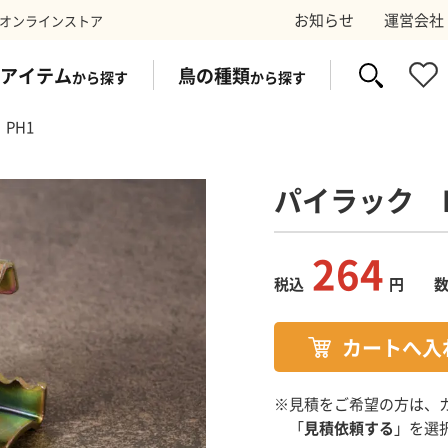
お知らせ
運営会社
オンラインストア
アイテム
鳥の種類
から探す
から探す
PH1
パイラック 
イク
ス
防鳥ワイヤー
コウモリ
太陽光パネ
スズ
264
税込
円
剤
トラップ
電気シ
※見積をご希望の方は、
「
見積依頼する
」を選