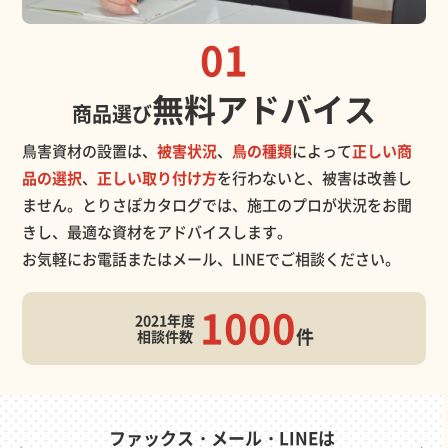
01
無料アドバイス
商品選び
鳥害資材の設置は、
被害状況
、
鳥の種類
によって
正しい商
品の選択
、
正しい取り付け方
を行わないと、被害は改善し
ません。とりさぽカタログでは、施工のプロが状況をお聞
きし、最適な資材をアドバイスします。
お気軽にお電話またはメール、LINEでご相談ください。
1000
2021年度
件
相談件数
ファックス・メール・LINEは